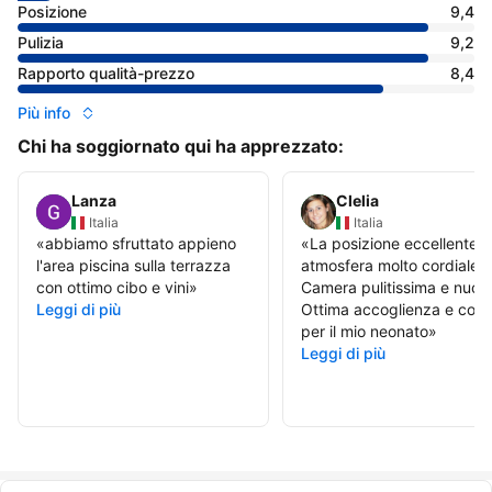
Posizione
9,4
Pulizia
9,2
Rapporto qualità-prezzo
8,4
Più info
Chi ha soggiornato qui ha apprezzato:
Lanza
Clelia
Italia
Italia
«
abbiamo sfruttato appieno
«
La posizione eccellente e 
l'area piscina sulla terrazza
atmosfera molto cordiale.
con ottimo cibo e vini
»
Camera pulitissima e nuov
Leggi di più
Ottima accoglienza e conf
per il mio neonato
»
Leggi di più