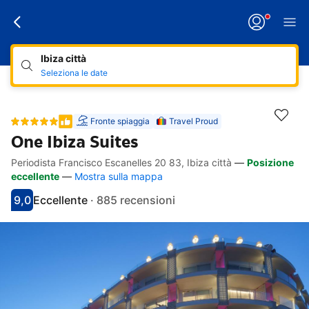
Ibiza città
Seleziona le date
Fronte spiaggia
Travel Proud
One Ibiza Suites
Periodista Francisco Escanelles 20 83, Ibiza città
—
Posizione
Link rapidi
Passa alla descrizione
Passa ai servizi
Passa alle camere
Passa alle condizioni
eccellente
—
Mostra sulla mappa
9,0
Eccellente
·
885 recensioni
Punteggio di 9
Valutato come eccellente