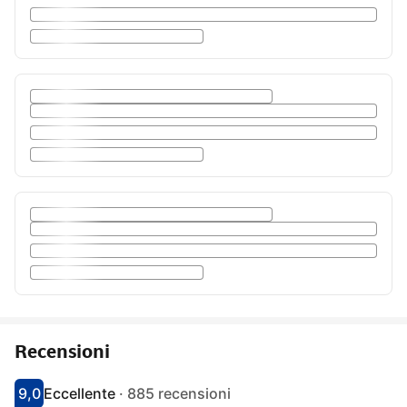
Recensioni
9,0
Eccellente
·
885 recensioni
Punteggio di 9
Valutato come eccellente