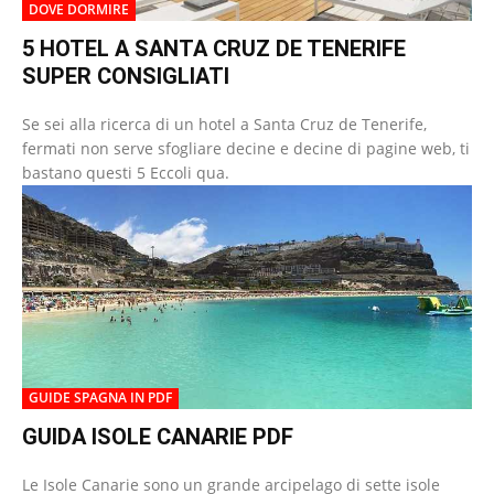
DOVE DORMIRE
5 HOTEL A SANTA CRUZ DE TENERIFE
SUPER CONSIGLIATI
Se sei alla ricerca di un hotel a Santa Cruz de Tenerife,
fermati non serve sfogliare decine e decine di pagine web, ti
bastano questi 5 Eccoli qua.
GUIDE SPAGNA IN PDF
GUIDA ISOLE CANARIE PDF
Le Isole Canarie sono un grande arcipelago di sette isole