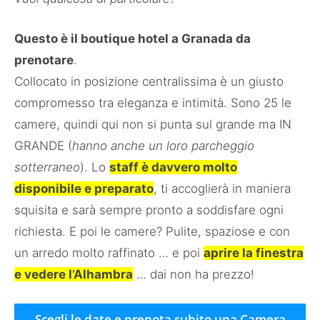
Questo è il boutique hotel a Granada da
prenotare
.
Collocato in posizione centralissima è un giusto
compromesso tra eleganza e intimità. Sono 25 le
camere, quindi qui non si punta sul grande ma IN
GRANDE (
hanno anche un loro parcheggio
sotterraneo
). Lo
staff è davvero molto
disponibile e preparato
, ti accoglierà in maniera
squisita e sarà sempre pronto a soddisfare ogni
richiesta. E poi le camere? Pulite, spaziose e con
un arredo molto raffinato … e poi
aprire la finestra
e vedere l’Alhambra
… dai non ha prezzo!
Scegli le date e prenota subito una Camera