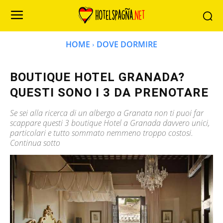
HOME
DOVE DORMIRE
BOUTIQUE HOTEL GRANADA?
QUESTI SONO I 3 DA PRENOTARE
Se sei alla ricerca di un albergo a Granata non ti puoi far
scappare questi 3 boutique Hotel a Granada davvero unici,
particolari e tutto sommato nemmeno troppo costosi.
Continua sotto