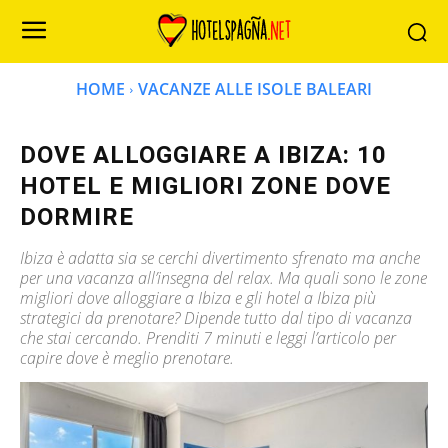
HOME
VACANZE ALLE ISOLE BALEARI
DOVE ALLOGGIARE A IBIZA: 10
HOTEL E MIGLIORI ZONE DOVE
DORMIRE
Ibiza è adatta sia se cerchi divertimento sfrenato ma anche
per una vacanza all’insegna del relax. Ma quali sono le zone
migliori dove alloggiare a Ibiza e gli hotel a Ibiza più
strategici da prenotare? Dipende tutto dal tipo di vacanza
che stai cercando. Prenditi 7 minuti e leggi l’articolo per
capire dove è meglio prenotare.