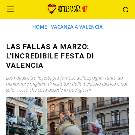
HOME
VACANZA A VALENCIA
LAS FALLAS A MARZO:
L’INCREDIBILE FESTA DI
VALENCIA
Las Fallas è tra le feste più famose delle Spagna, tanto da
richiamare migliaia di visitatori dalla penisola iberica e non
solo... ecco che cosa accade in quei giorni