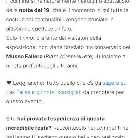
Il culmine si ha naturalmente nell’ultimo spettacolo
della
notte del 19
, che è il momento in cui tutte le
costruzioni combustibili vengono bruciate in
altissimi e spettacolari falò.
Solo il
ninot
preferito dai visitatori della
esposizione, non viene bruciato ma conservato nel
Museo Fallero
(
Plaza Monteolivete, 4
) insieme ai
ninots preferiti degli altri anni.
♥ Leggi anche: Tutto quello che c’è da
sapere su
Las Fallas e gli hotel consigliati
da prenotare per
questo evento.
E tu
hai provato l’esperienza di questa
incredibile festa?
Raccontacelo nei commenti nel
frattempo ti lasciamo questo bel video realizzato