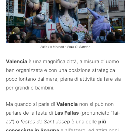
Falla La Merced - Foto C. Sancho
Valencia
è una magnifica città, a misura d’ uomo
ben organizzata e con una posizione strategica
poco lontano dal mare, piena di attività da fare sia
per grandi e bambini.
Ma quando si parla di
Valencia
non si può non
parlare de la festa di
Las Fallas
(pronunciato “fai-
as”) o
festes de Sant Josep
è una delle
più
conosciute in Spagna
e all’estero, ed attira ogni