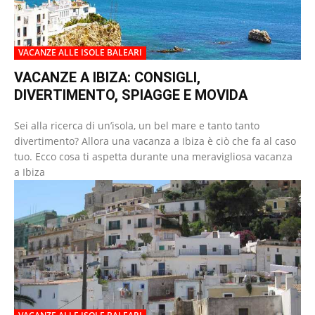
VACANZE ALLE ISOLE BALEARI
VACANZE A IBIZA: CONSIGLI,
DIVERTIMENTO, SPIAGGE E MOVIDA
Sei alla ricerca di un’isola, un bel mare e tanto tanto
divertimento? Allora una vacanza a Ibiza è ciò che fa al caso
tuo. Ecco cosa ti aspetta durante una meravigliosa vacanza
a Ibiza