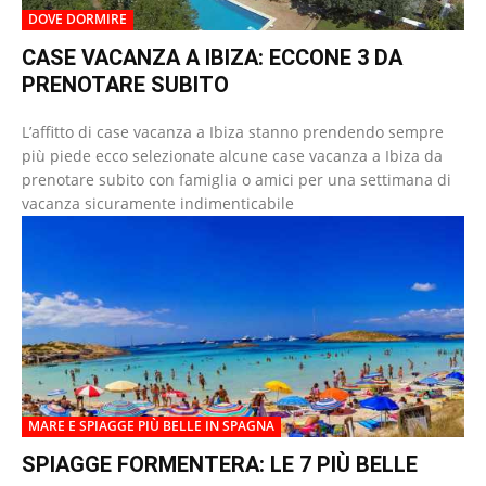
DOVE DORMIRE
CASE VACANZA A IBIZA: ECCONE 3 DA
PRENOTARE SUBITO
L’affitto di case vacanza a Ibiza stanno prendendo sempre
più piede ecco selezionate alcune case vacanza a Ibiza da
prenotare subito con famiglia o amici per una settimana di
vacanza sicuramente indimenticabile
MARE E SPIAGGE PIÙ BELLE IN SPAGNA
SPIAGGE FORMENTERA: LE 7 PIÙ BELLE